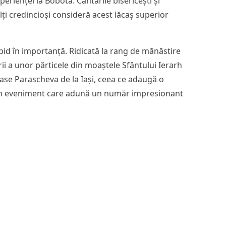
xperienței la Bobota. Cântările bisericești și
lți credincioși consideră acest lăcaș superior
apid în importanță. Ridicată la rang de mănăstire
ii a unor părticele din moaștele Sfântului Ierarh
vioase Parascheva de la Iași, ceea ce adaugă o
), un eveniment care adună un număr impresionant