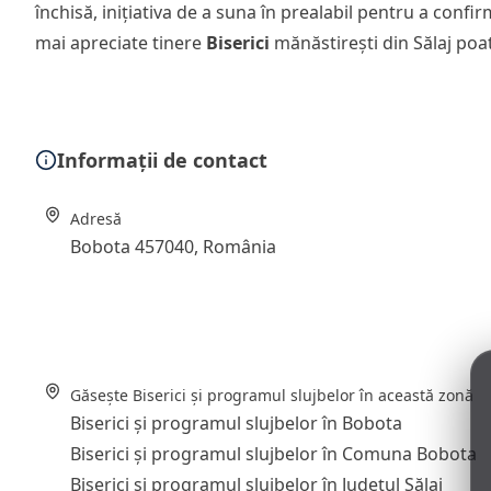
închisă, inițiativa de a suna în prealabil pentru a conf
mai apreciate tinere
Biserici
mănăstirești din Sălaj poa
Informații de contact
Adresă
Bobota 457040, România
Găsește Biserici și programul slujbelor în această zonă
Biserici și programul slujbelor în Bobota
Biserici și programul slujbelor în Comuna Bobota
Biserici și programul slujbelor în Județul Sălaj