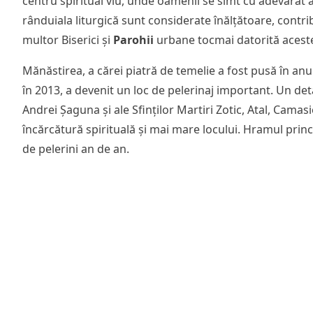
centru spiritual viu, unde oamenii se simt cu adevărat ascu
rânduiala liturgică sunt considerate înălțătoare, contri
multor Biserici și
Parohii
urbane tocmai datorită aceste
Mănăstirea, a cărei piatră de temelie a fost pusă în anu
în 2013, a devenit un loc de pelerinaj important. Un de
Andrei Șaguna și ale Sfinților Martiri Zotic, Atal, Camasi
încărcătură spirituală și mai mare locului. Hramul pri
de pelerini an de an.