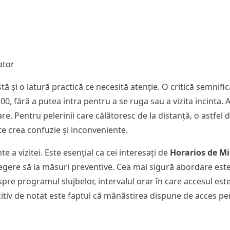
ator
tă și o latură practică ce necesită atenție. O critică semnific
18:00, fără a putea intra pentru a se ruga sau a vizita incint
e. Pentru pelerinii care călătoresc de la distanță, o astfel 
te crea confuzie și inconveniente.
e a vizitei. Este esențial ca cei interesați de
Horarios de Mi
legere să ia măsuri preventive. Cea mai sigură abordare est
pre programul slujbelor, intervalul orar în care accesul este 
zitiv de notat este faptul că mănăstirea dispune de acces pe