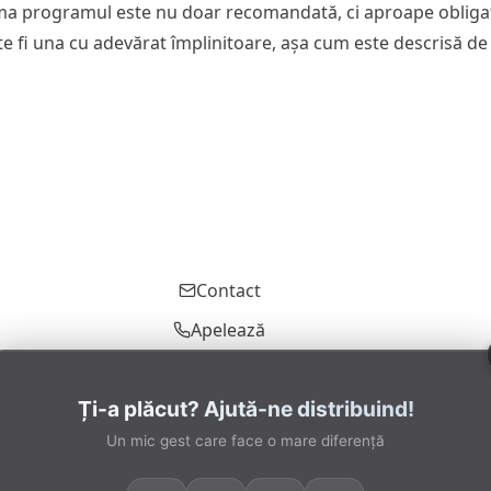
irma programul este nu doar recomandată, ci aproape obligator
te fi una cu adevărat împlinitoare, așa cum este descrisă de
Contact
Apelează
Ți-a plăcut? Ajută-ne distribuind!
Un mic gest care face o mare diferență