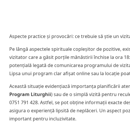
Aspecte practice și provocări: ce trebuie să știe un vizit
Pe lângă aspectele spirituale copleșitor de pozitive, exis
vizitator care a găsit porțile mănăstirii închise la ora 
potențială legată de comunicarea programului de vizitar
Lipsa unui program clar afișat online sau la locație poa
Această situație evidențiază importanța planificării atent
Program Liturghii
) sau de o simplă vizită pentru recu
0751 791 428. Astfel, se pot obține informații exacte des
asigura o experiență lipsită de neplăceri. Un aspect po
important pentru incluzivitate.