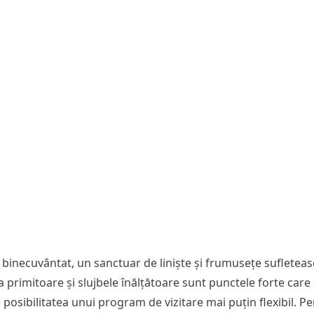
 binecuvântat, un sanctuar de liniște și frumusețe sufleteas
a primitoare și slujbele înălțătoare sunt punctele forte car
 de posibilitatea unui program de vizitare mai puțin flexibil.