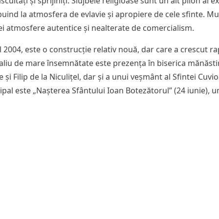
ltați și sprijiniți. Slujbele religioase sunt un alt pilon al e
buind la atmosfera de evlavie și apropiere de cele sfinte. Mu
i atmosfere autentice și nealterate de comercialism.
l 2004, este o construcție relativ nouă, dar care a crescut r
taliu de mare însemnătate este prezența în biserica mănăstir
e și Filip de la Niculițel, dar și a unui veșmânt al Sfintei Cu
ncipal este „Nașterea Sfântului Ioan Botezătorul” (24 iunie