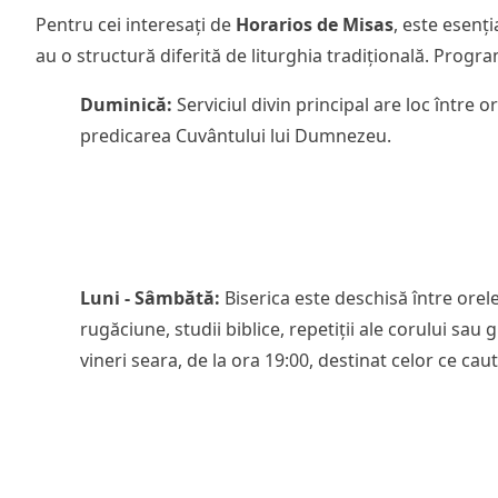
Pentru cei interesați de
Horarios de Misas
, este esenți
au o structură diferită de liturghia tradițională. Program
Duminică:
Serviciul divin principal are loc între 
predicarea Cuvântului lui Dumnezeu.
Luni - Sâmbătă:
Biserica este deschisă între orele
rugăciune, studii biblice, repetiții ale corului sau
vineri seara, de la ora 19:00, destinat celor ce cau