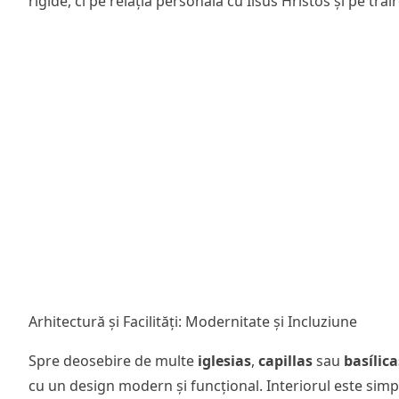
rigide, ci pe relația personală cu Iisus Hristos și pe trăi
Arhitectură și Facilități: Modernitate și Incluziune
Spre deosebire de multe
iglesias
,
capillas
sau
basílic
cu un design modern și funcțional. Interiorul este simpl