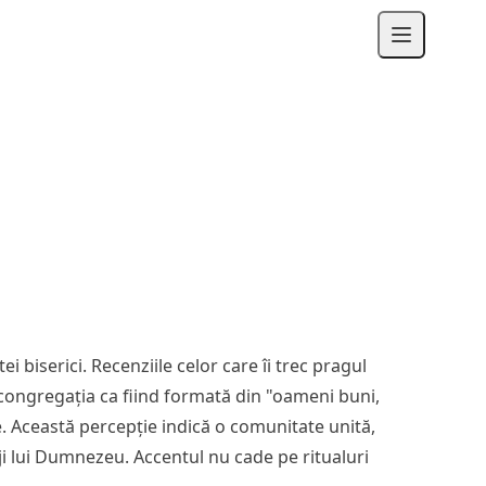
biserici. Recenziile celor care îi trec pragul
u congregația ca fiind formată din "oameni buni,
e. Această percepție indică o comunitate unită,
luji lui Dumnezeu. Accentul nu cade pe ritualuri